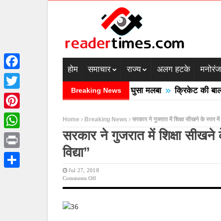
होम
समाचार
राज्य
अलग हटके
मनोरं
Facebook
»
 बादल फटने से तीन की मौत घरों में घुसा मलबा
क्रिकेट की बाल उठाने 
Breaking News
Twitter
Pinterest
Home
Breaking News
सरकार ने गुजरात में शिक्षा सीखने के स्तर मे
सरकार ने गुजरात में शिक्षा सीखने 
WhatsApp
विद्या”
Print
Jul 27, 2018
Share
On
Comments Off
सरकार
ने
गुजरात
में
शिक्षा