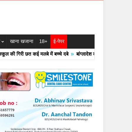
म
खाना खजाना
18+
ई-पेपर
»
िरी छत कई मलबे में बच्चे दबे
बांग्लादेश का एयरफोर्स का F -7 ट्रेनर वि