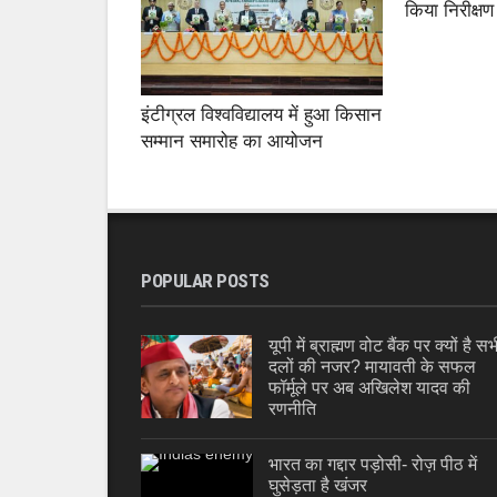
किया निरीक्षण
इंटीग्रल विश्वविद्यालय में हुआ किसान
सम्मान समारोह का आयोजन
POPULAR POSTS
यूपी में ब्राह्मण वोट बैंक पर क्यों है सभ
दलों की नजर? मायावती के सफल
फॉर्मूले पर अब अखिलेश यादव की
रणनीति
भारत का गद्दार पड़ोसी- रोज़ पीठ में
घुसेड़ता है खंजर