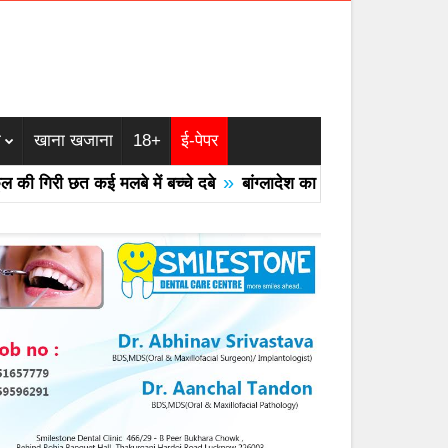
म
खाना खजाना
18+
ई-पेपर
»
गिरी छत कई मलबे में बच्चे दबे
बांग्लादेश का एयरफोर्स का F -7 ट्रेनर व