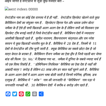
आइये जानते हैं वेस्टंडीज से जुडी कुछ मजेदार बातें –
?
वेस्टंडीज नाम का कोई देश वास्तव में है ही नहीं .
वेस्टंडीज क्रिकेट खेलने वाले कुछ
कैरिबियन देशों का संयुक्त नाम है .
क्रिकेटर क्रिस गेल और धावक उसेन बोल्ट
जमैका के हैं ऐसे ही सभी खिलाडी अलग अलग देश के हैं लेकिन सभी को मिलाकर एक
क्रिकेट टीम बनाई जाती है जिसे वेस्टंडीज कहते हैं .
कैरिबियन देशों में ज्यादातर
अफ़्रीकी खिलाडी रहते हैं .
सुनील नारायण, शिवनारायण चंद्रपाल और राम नरेश
सरवन ये कुछ खिलाडी भारतीय मूल के हैं .
कैरिबिया में 28 देश हैं , जिसमें से 15
देशों से वेस्टंडीज की टीम चुनी जाती है .
क्यूबा कैरिबिया का सबसे छोटा देश है जो
मात्र केरल के बराबर है .
कैरिबियन रीजन जमैका का ऐसा द्वीप है जिसे पहली बार जेम्स
बांड की फिल्म ‘Dr. No.’ में दिखाया गया था .
जमैका में दुनिया के सबसे ज्यादा चर्च हैं
जो एक विश्व रिकॉर्ड है .
‘ डोमिनिकन रिपब्लिक ’ कैरिबिया का ऐसा देश है जहाँ की
आबादी मात्र 1 करोड़ है लेकिन 43 लाख लोग हर साल यहाँ घूमने आते हैं .
कैरिबिया
के अलग अलग देशों में अलग अलग भाषा बोली जाती है जिनमें स्पेनिश, इंग्लिश, डच
प्रमुख हैं .
कैरिबिया में “ करेब ” नाम की जनजाति से “कैरिबियन” नाम पड़ा ये
जनजाति नरभक्षी थी .
30 कैरिबियन देशों में करीब 4 करोड़ लोग रहते हैं .
Facebook
Twitter
Pinterest
WhatsApp
Print
Share