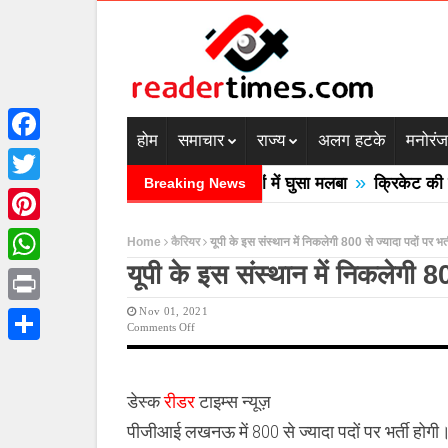
होम
समाचार
राज्य
अलग हटके
मनोरं
Facebook
»
देश में बादल फटने से तीन की मौत घरों में घुसा मलबा
क्रिकेट की बाल 
Breaking News
Twitter
Pinterest
Home
कैरियर
यूपी के इस संस्थान में निकलेगी 800 से ज्यादा पदों पर भर्
यूपी के इस संस्थान में निकलेगी 80
WhatsApp
Nov 01, 2021
Print
On
Comments Off
यूपी
Share
के
इस
संस्थान
डेस्क
रीडर
टाइम्स न्यूज़
में
निकलेगी
पीजीआई लखनऊ में 800 से ज्यादा पदों पर भर्ती होगी
800