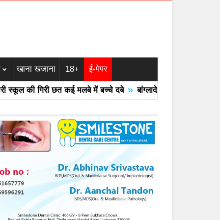
म
खाना खजाना
18+
ई-पेपर
»
ूल की गिरी छत कई मलबे में बच्चे दबे
बांग्लादेश का एयरफोर्स का F -7 ट्