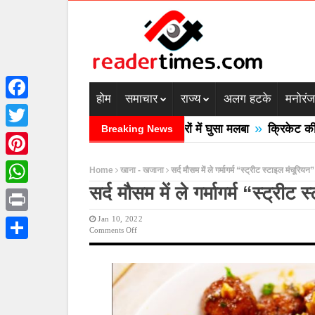
होम
समाचार
राज्य
अलग हटके
मनोरं
Facebook
»
रदेश में बादल फटने से तीन की मौत घरों में घुसा मलबा
क्रिकेट की बाल
Breaking News
Twitter
Pinterest
Home
खाना - खजाना
सर्द मौसम में ले गर्मागर्म “स्ट्रीट स्टाइल मंचूरियन
सर्द मौसम में ले गर्मागर्म “स्ट्रीट
WhatsApp
Jan 10, 2022
Print
On
Comments Off
सर्द
Share
मौसम
में
ले
गर्मागर्म
“स्ट्रीट
स्टाइल