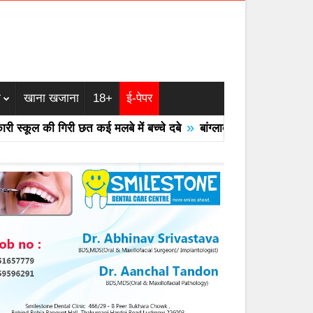
म
खाना खजाना
18+
ई-पेपर
»
कूल की गिरी छत कई मलबे में बच्चे दबे
बांग्लादेश का एयरफोर्स का F -7 ट