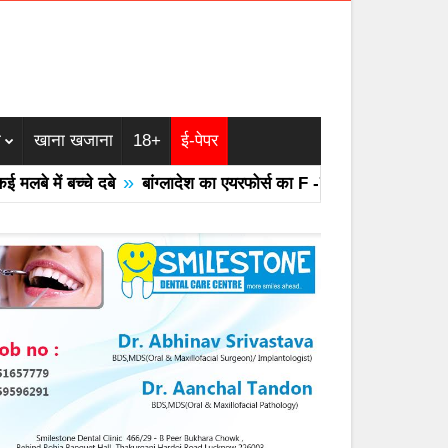
म
खाना खजाना
18+
ई-पेपर
»
»
ें बच्चे दबे
बांग्लादेश का एयरफोर्स का F -7 ट्रेनर विमान क्रैश
महा