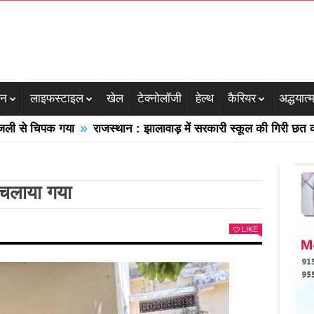
जन
लाइफस्टाइल
खेल
टेक्नोलॉजी
हेल्थ
कैरियर
अद्धयात्
»
 चिपक गया
राजस्थान : झालावाड़ में सरकारी स्कूल की गिरी छत कई मलबे म
 चलाया गया
LIKE