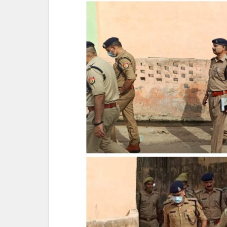
क्राइम
ब्रांच
टीम
पहुंची
पीड़ित
परिवार
के
घर