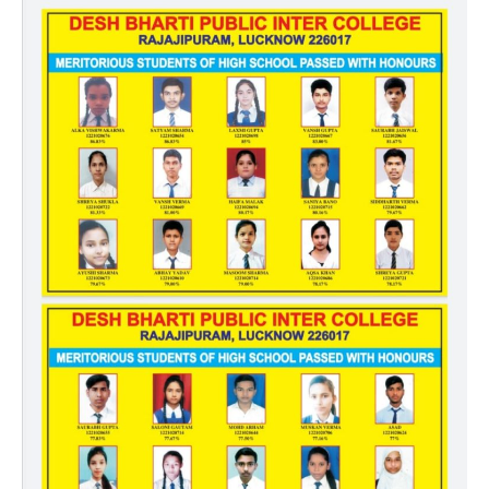
इन्टर
कॉलेज
राजाजीपुरम
ने
इस
वर्ष
भी
क्षेत्र
को
सर्वश्रेस्ठ
परीक्षाफल
दिया