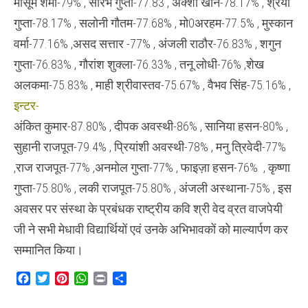
मासूम शर्मा-79% , सौरभ गुप्ता-77.83 , अक्शा खान-78.17% , श्रेया
गुप्ता-78.17% , सलोनी गौतम-77.68% , मो0अरहम-77.5% , मुस्कान
वर्मा-77.16% ,असद सत्तार -77% , अंजली राठौर-76.83% , शगुन
गुप्ता-76.83% , गौरांश शुक्ला-76.33% , तनू लोधी-76% ,शेख
अलकमा-75.83% , माही श्रीवास्तव-75.67% , वैभव सिंह-75.16% ,
इन्टर-
अंकित कुमार-87.80% , दीपक अवस्थी-86% , सानिया हसन-80% ,
सुहानी राजपूत-79.4% , प्रियांशी अवस्थी-78% , मनु त्रिवेदी-77%
,राज राजपूत-77% ,अनमोल गुप्ता-77% , फाइज़ा हसन-76% , कृष्णा
गुप्ता-75.80% , लकी राजपूत-75.80% , अंजली अस्थाना-75% , इस
अवसर पर संस्था के प्रबंधक राष्ट्रीय कवि श्री वेद व्रत वाजपेयी
जी ने सभी मेधावी विद्यार्थियों एवं उनके अभिभावकों को माल्यार्पण कर
सम्मानित किया।
Facebook
Twitter
Pinterest
WhatsApp
Print
Share