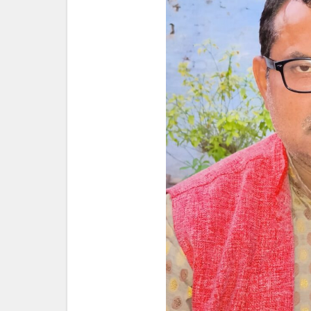
सुनील
गुप्ता