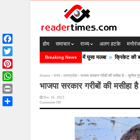
होम
समाचार
राज्य
अलग हटके
मनोरं
Facebook
»
 में बादल फटने से तीन की मौत घरों में घुसा मलबा
क्रिकेट की बाल उठा
Breaking News
Twitter
Pinterest
Home
राज्य
उत्तरप्रदेश
भाजपा सरकार गरीबों की मसीहा है – सुनील गुप
भाजपा सरकार गरीबों की मसीहा है 
WhatsApp
Dec 16, 2022
Print
On
Comments Off
भाजपा
Share
सरकार
गरीबों
की
मसीहा
है
–