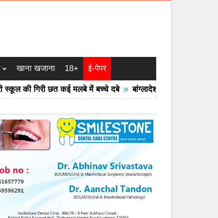
म
खाना खजाना
18+
ई-पेपर
»
की गिरी छत कई मलबे में बच्चे दबे
बांग्लादेश का एयरफोर्स का F -7 ट्रेन