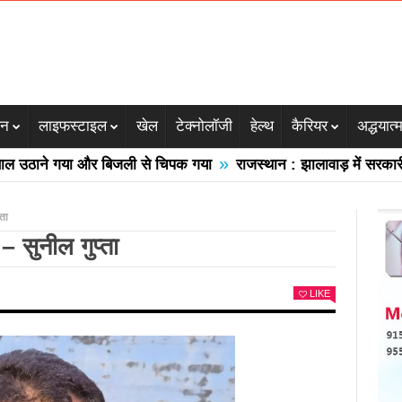
जन
लाइफस्टाइल
खेल
टेक्नोलॉजी
हेल्थ
कैरियर
अद्धयात्
»
ने गया और बिजली से चिपक गया
राजस्थान : झालावाड़ में सरकारी स्कूल 
्ता
– सुनील गुप्ता
LIKE