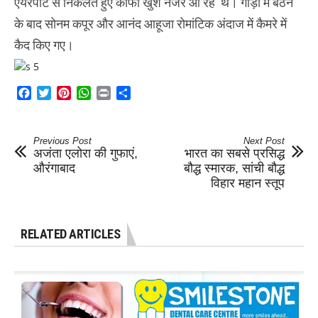
एयरपोर्ट से निकलते हुए काफी खुश नजर आ रहे थे। गाड़ी में बैठने
के बाद सोनम कपूर और आनंद आहूजा रोमांटिक अंदाज में कैमरे में
कैद किए गए।
Facebook
Twitter
Pinterest
WhatsApp
Print
Share
Previous Post
Next Post
अजंता एलोरा की गुफाएं,
भारत का सबसे प्रसिद्ध
औरंगाबाद
बौद्ध स्मारक, सांची बौद्ध
विहार महान स्तूप
RELATED ARTICLES