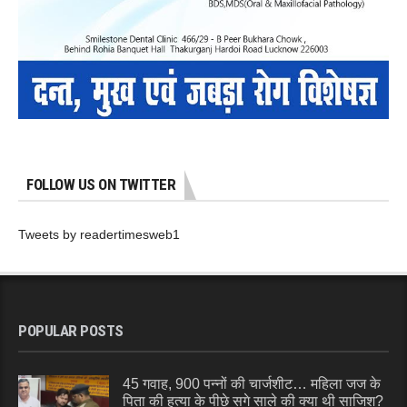
FOLLOW US ON TWITTER
Tweets by readertimesweb1
POPULAR POSTS
45 गवाह, 900 पन्नों की चार्जशीट… महिला जज के
पिता की हत्या के पीछे सगे साले की क्या थी साजिश?