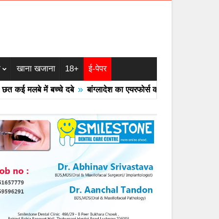
म
खाना खजाना
18+
ई-पेपर
»
ई मलबे में बच्चे दबे
बांग्लादेश का एयरफोर्स का F -7 ट्रेनर विमान क्रै