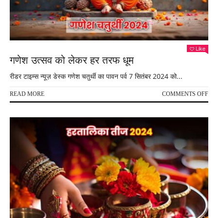
Like
गणेश उत्सव को लेकर हर तरफ धूम
रीडर टाइम्स न्यूज़ डेस्क गणेश चतुर्थी का पावन पर्व 7 सितंबर 2024 को...
ON
READ MORE
COMMENTS OFF
गणेश
उत्स
को
लेक
हर
तरफ
धूम