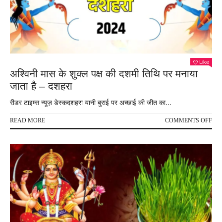
?
“प्रे
महार
ने
बताय
Like
अश्विनी मास के शुक्ल पक्ष की दशमी तिथि पर मनाया
जाता है – दशहरा
रीडर टाइम्स न्यूज़ डेस्कदशहरा यानी बुराई पर अच्छाई की जीत का...
ON
READ MORE
COMMENTS OFF
अश्व
मास
के
शुक्
पक्ष
की
दशम
तिथि
पर
मनाय