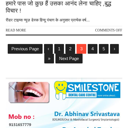
हमारे पास जो कुछ हैं उसका आनंद लेना चाहिए ,बुद्ध
विचार !
रीडर टाइम्स न्यूज़ डेस्क हिन्दू पंचाग के अनुसार प्रत्येक वर्ष...
ON
READ MORE
COMMENTS OFF
हमारे
पास
जो
Previous Page
‹
1
2
3
4
5
›
कुछ
हैं
»
Next Page
उसक
आनं
लेना
चाहि
,बुद्ध
विचा
!