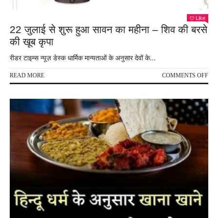
Like
22 जुलाई से शुरू हुआ सावन का महीना – शिव की बरसे
की खूब कृपा
रीडर टाइम्स न्यूज़ डेस्क धार्मिक मान्यताओं के अनुसार देवों के...
ON
READ MORE
COMMENTS OFF
22
जुला
से
शुरू
हुआ
साव
का
महीन
–
शिव
की
बरसे
की
खूब
कृपा