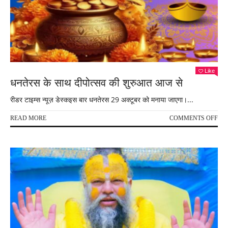
Like
धनतेरस के साथ दीपोत्सव की शुरुआत आज से
रीडर टाइम्स न्यूज़ डेस्कइस बार धनतेरस 29 अक्टूबर को मनाया जाएगा।...
ON
READ MORE
COMMENTS OFF
धनत
के
साथ
दीपो
की
शुर
आज
से