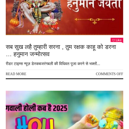
Like
सब सुख लहै तुम्हारी सरना , तुम रक्षक काहू को डरना
… हनुमान जन्मोत्सव
रीडर टाइम्स न्यूज़ डेस्कबजरंगबली की विधिवत पूजा करने से भक्तों...
ON
READ MORE
COMMENTS OFF
सब
सुख
लहै
तुम्हा
सरन
,
तुम
रक्षक
काहू
को