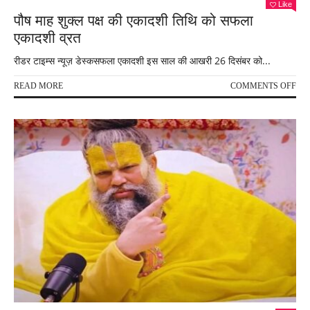
Like
पौष माह शुक्ल पक्ष की एकादशी तिथि को सफला
एकादशी व्रत
रीडर टाइम्स न्यूज़ डेस्कसफला एकादशी इस साल की आखरी 26 दिसंबर को...
ON
READ MORE
COMMENTS OFF
पौष
माह
शुक्
पक्ष
की
एका
तिथि
को
सफल
एका
व्रत