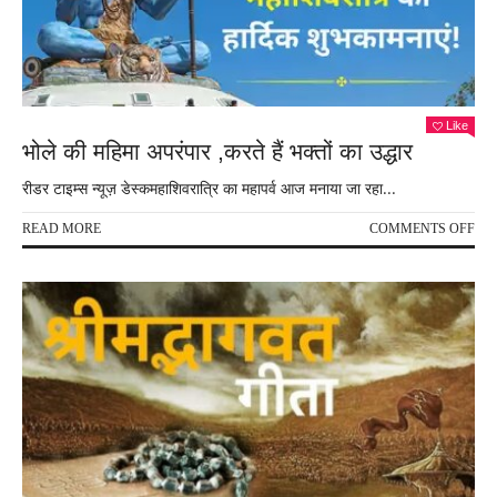
–
पूर्णि
तिथि
के
कार
कन्
Like
,
भोले की महिमा अपरंपार ,करते हैं भक्तों का उद्धार
रीडर टाइम्स न्यूज़ डेस्कमहाशिवरात्रि का महापर्व आज मनाया जा रहा...
ON
READ MORE
COMMENTS OFF
भोले
की
महिम
अपरं
,करत
हैं
भक्तो
का
उद्धा