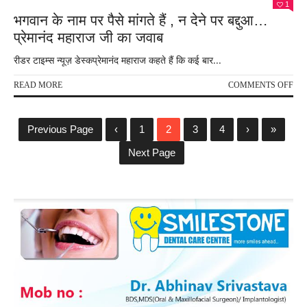
1
भगवान के नाम पर पैसे मांगते हैं , न देने पर बद्दुआ…
प्रेमानंद महाराज जी का जवाब
रीडर टाइम्स न्यूज़ डेस्कप्रेमानंद महाराज कहते हैं कि कई बार...
ON
READ MORE
COMMENTS OFF
भगव
के
नाम
Previous Page
‹
1
2
3
4
›
»
पर
पैसे
Next Page
मांगत
हैं
,
न
देने
पर
बद्द
प्रेम
महार
जी
का
जवा