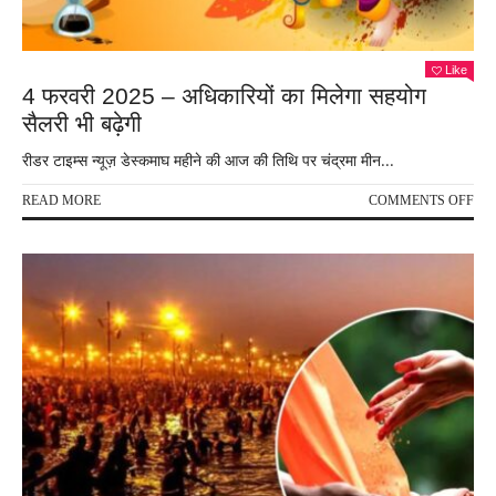
Like
4 फरवरी 2025 – अधिकारियों का मिलेगा सहयोग
सैलरी भी बढ़ेगी
रीडर टाइम्स न्यूज़ डेस्कमाघ महीने की आज की तिथि पर चंद्रमा मीन...
ON
READ MORE
COMMENTS OFF
4
फरव
202
–
अधिक
का
मिले
सहय
सैलर
भी
बढ़ेगी