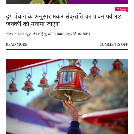
Like
दृग पंचाग के अनुसार मकर संक्रांति का पावन पर्व १४
जनवरी को मनाया जाएगा
रीडर टाइम्स न्यूज़ डेस्कहिन्दू धर्म में मकर संक्राति का विशेष...
ON
READ MORE
COMMENTS OFF
दृग
पंचा
के
अनु
मकर
संक्र
का
पाव
पर्व
१४
जनव
को
मनाय
जाएग