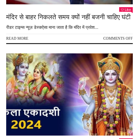
Like
मंदिर से बाहर निकलते समय क्यों नहीं बजनी चाहिए घंटी
रीडर टाइम्स न्यूज़ डेस्कऐसा माना जाता है कि मंदिर में प्रवेश...
ON
READ MORE
COMMENTS OFF
मंदिर
से
बाहर
निक
समय
क्यों
नहीं
बजन
चाहि
घंटी