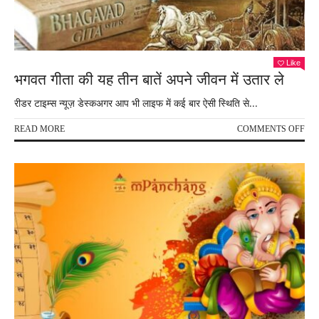
Like
भगवत गीता की यह तीन बातें अपने जीवन में उतार ले
रीडर टाइम्स न्यूज़ डेस्कअगर आप भी लाइफ में कई बार ऐसी स्थिति से...
ON
READ MORE
COMMENTS OFF
भगव
गीता
की
यह
तीन
बातें
अपन
जीव
में
उता
ले