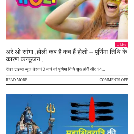
डरन
…
हनुम
जन्म
Like
अरे ओ सांभा ,होली कब हैं कब हैं होली – पूर्णिमा तिथि के
कारण कन्फूजन ,
रीडर टाइम्स न्यूज़ डेस्क13 मार्च को पूर्णिमा तिथि शुरू होगी और 14...
ON
READ MORE
COMMENTS OFF
अरे
ओ
सांभा
,होल
कब
हैं
कब
हैं
होली