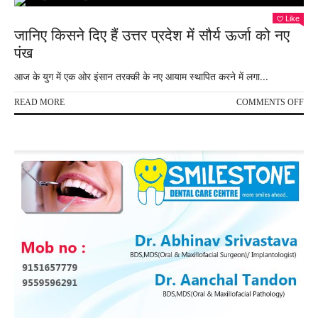
ने
खुद
दी
Like
कि
आपन
जानिए किसने दिए हैं उत्तर प्रदेश में सौर्य ऊर्जा को नए
शिष्य
से
ने
पंख
दोगुन
लगा
सांप
रेप
आज के युग में एक ओर इंसान तरक्की के नए आयाम स्थापित करने में लगा...
को
का
पटक
आरो
ON
READ MORE
COMMENTS OFF
जाने
जानि
कैसे
किस
दिए
हैं
उत्तर
प्रदे
में
सौर्य
ऊर्जा
को
नए
पंख