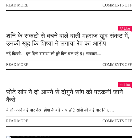
ON
READ MORE
COMMENTS OFF
साव
के
पहले
सोमव
Like
शनि के संकटो से बचने वाले दाती महराज खुद संकट में,
मंदिर
पर
उनकी खुद कि शिष्या ने लगाया रेप का आरोप
दिखा
भक्त
नई दिल्‍ली:- इन दिनों बाबाओं की बुरे दिन चल रहे हैं। रामपाल,...
का
जनसै
ON
READ MORE
COMMENTS OFF
के
शनि
दौरा
के
रखे
संक
Like
इन
से
छोटे सांप ने दी आपने से दोगुने सांप को पटकनी जाने
बातो
बचने
कैसे
का
वाले
ध्यान
दाती
ये तो अपने कई बार देखा होगा के बड़े सांप छोटे सांपो को कई बार निगल...
मिले
महर
असी
खुद
ON
READ MORE
COMMENTS OFF
कृपा
संक
छोटे
में,
सांप
उनक