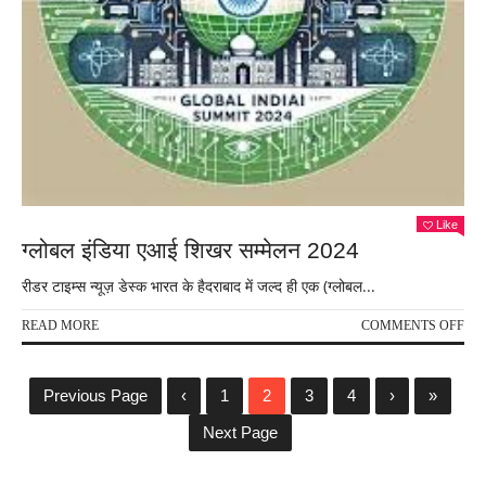
कीम
79,
Like
ग्लोबल इंडिया एआई शिखर सम्मेलन 2024
रीडर टाइम्स न्यूज़ डेस्क भारत के हैदराबाद में जल्द ही एक (ग्लोबल...
ON
READ MORE
COMMENTS OFF
ग्लो
इंडि
एआ
Previous Page
‹
1
2
3
4
›
»
शिख
सम्म
Next Page
202