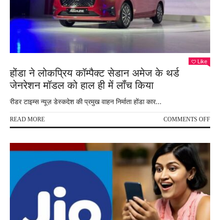
Like
होंडा ने लोकप्रिय कॉम्पैक्ट सेडान अमेज के थर्ड
जेनरेशन मॉडल को हाल ही में लॉंच किया
रीडर टाइम्स न्यूज़ डेस्कदेश की प्रमुख वाहन निर्माता होंडा कार...
ON
READ MORE
COMMENTS OFF
होंडा
ने
लोकप
कॉम्प
सेडा
अमे
के
थर्ड
जेनर
मॉड