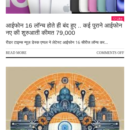
Like
आईफोन 16 लॉन्च होते ही बंद हुए .. कई पुराने आईफोन
नए की शुरुआती कीमत 79,000
रीडर टाइम्स न्यूज़ डेस्क एप्पल ने लेटेस्ट आईफोन 16 सीरीज लॉन्च कर...
ON
READ MORE
COMMENTS OFF
आई
16
लॉन्
होते
ही
बंद
हुए
..
कई
पुराने
आई
नए
की
शुरु