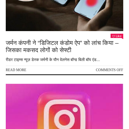
अनल
कॉल
,
और
बहुत
कुछ
Like
जर्मन कंपनी ने “डिजिटल कंडोम ऐप” को लांच किया –
जिसका मकसद लोगों को सेफ्टी
रीडर टाइम्स न्यूज़ डेस्क जर्मनी के यौन वेलनेस बॉन्ड बिली बॉय एंड...
ON
READ MORE
COMMENTS OFF
जर्मन
कंपन
ने
“डि
कंडो
ऐप”
को
लांच
किय
–