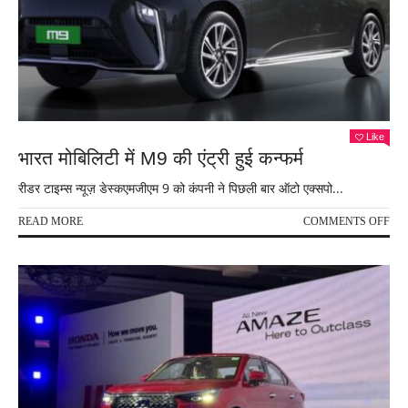
के
नाम
Like
भारत मोबिलिटी में M9 की एंट्री हुई कन्फर्म
रीडर टाइम्स न्यूज़ डेस्कएमजीएम 9 को कंपनी ने पिछली बार ऑटो एक्सपो...
ON
READ MORE
COMMENTS OFF
भार
मोबि
में
M9
की
एंट्री
हुई
कन्फर