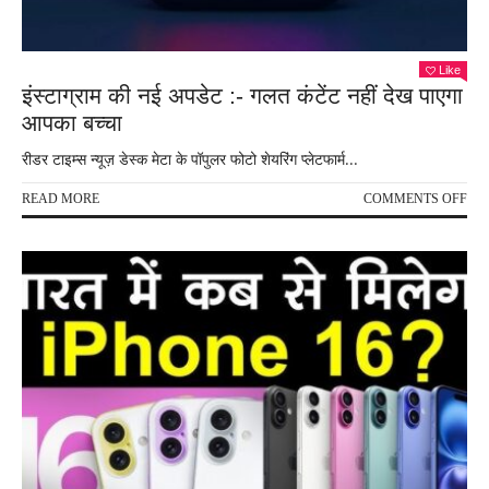
Like
इंस्टाग्राम की नई अपडेट :- गलत कंटेंट नहीं देख पाएगा
आपका बच्चा
रीडर टाइम्स न्यूज़ डेस्क मेटा के पॉपुलर फोटो शेयरिंग प्लेटफार्म...
ON
READ MORE
COMMENTS OFF
इंस्ट
की
नई
अपड
:-
गलत
कंटें
नहीं
देख
पाएग
आप
बच्चा