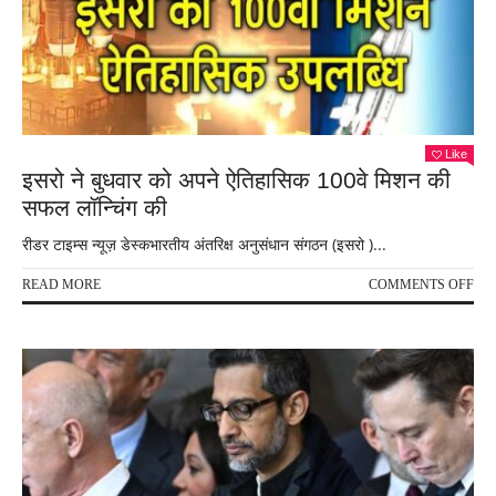
Like
इसरो ने बुधवार को अपने ऐतिहासिक 100वे मिशन की
सफल लॉन्चिंग की
रीडर टाइम्स न्यूज़ डेस्कभारतीय अंतरिक्ष अनुसंधान संगठन (इसरो )...
ON
READ MORE
COMMENTS OFF
इसर
ने
बुधव
को
अपन
ऐति
100व
मिश
की
सफ