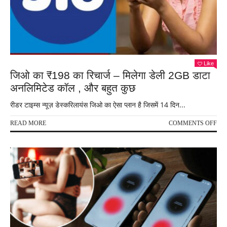
को
हाल
ही
में
लॉंच
किय
Like
जिओ का ₹198 का रिचार्ज – मिलेगा डेली 2GB डाटा
अनलिमिटेड कॉल , और बहुत कुछ
रीडर टाइम्स न्यूज़ डेस्करिलायंस जिओ का ऐसा प्लान है जिसमें 14 दिन...
ON
READ MORE
COMMENTS OFF
जि
का
₹19
का
रिचार
–
मिले
डेली
2G
डाटा