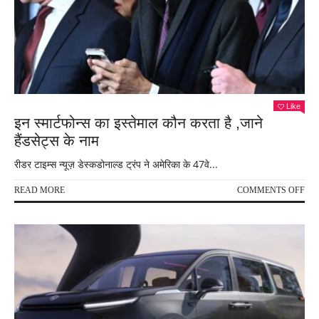
लॉन्च
की
Like
इन स्मार्टफोन्स का इस्तेमाल कौन करता है ,जाने
हैंडसेट्स के नाम
रीडर टाइम्स न्यूज़ डेस्कडोनाल्ड ट्रंप ने अमेरिका के 47वे...
ON
READ MORE
COMMENTS OFF
इन
स्मार
का
इस्त
कौन
करत
है
,जाने
हैंडस