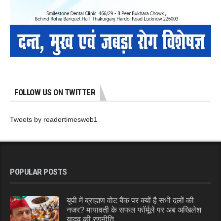
FOLLOW US ON TWITTER
Tweets by readertimesweb1
POPULAR POSTS
यूपी में ब्राह्मण वोट बैंक पर क्यों है सभी दलों की
नजर? मायावती के सफल फॉर्मूले पर अब अखिलेश
यादव की रणनीति