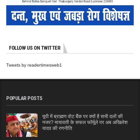
FOLLOW US ON TWITTER
Tweets by readertimesweb1
POPULAR POSTS
यूपी में ब्राह्मण वोट बैंक पर क्यों है सभी दलों की
नजर? मायावती के सफल फॉर्मूले पर अब अखिलेश
यादव की रणनीति