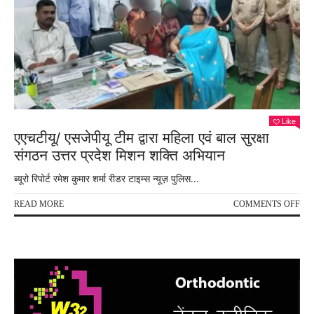
Like
एएचटीयू/ एसजेपीयू टीम द्वारा महिला एवं बाल सुरक्षा
संगठन उत्तर प्रदेश मिशन शक्ति अभियान
ब्यूरो रिपोर्ट रमेश कुमार शर्मा रीडर टाइम्स न्यूज़ पुलिस...
ON
READ MORE
COMMENTS OFF
एएचट
एसजे
टीम
द्वारा
महिल
एवं
बाल
सुरक्ष