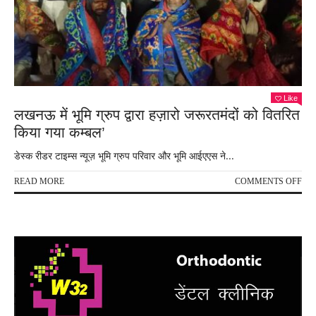
Like
लखनऊ में भूमि ग्रुप द्वारा हज़ारो जरूरतमंदों को वितरित
किया गया कम्बल’
डेस्क रीडर टाइम्स न्यूज़ भूमि ग्रुप परिवार और भूमि आईएएस ने...
ON
READ MORE
COMMENTS OFF
लख
में
भूमि
ग्रुप
द्वारा
हज़ार
जरूर
को
वितर
किय