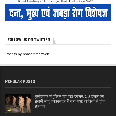
FOLLOW US ON TWITTER
Tweets by readertimesweb1
POPULAR POSTS
बुलंदशहर में पुलिस का बड़ा एक्शन, 50 हजार का
इनामी मोनू एनकाउंटर में मारा गया; गोलियों से गूंजा
इलाका