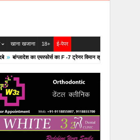
म
खाना खजाना
18+
ई-पेपर
»
बांग्लादेश का एयरफोर्स का F -7 ट्रेनर विमान क्रैश
महाराष्ट्र – पीरिय