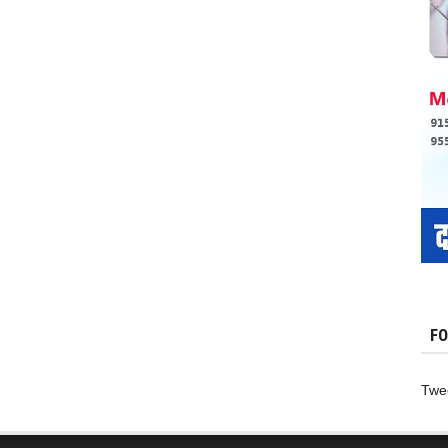
मामला
:
35
हजार
परिवार
गायब
,
FO
Twe