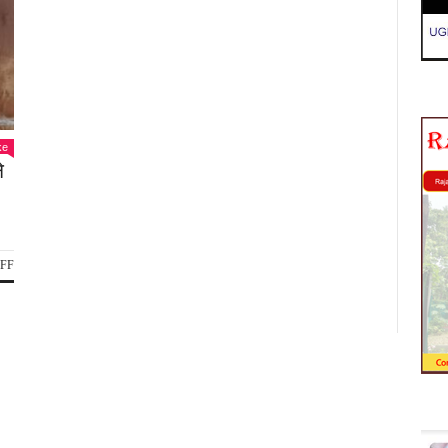
ke
े
ON
FF
गोरखपुर
में
बिजली
विभाग
से
जुड़ा
हैरान
करने
वाला