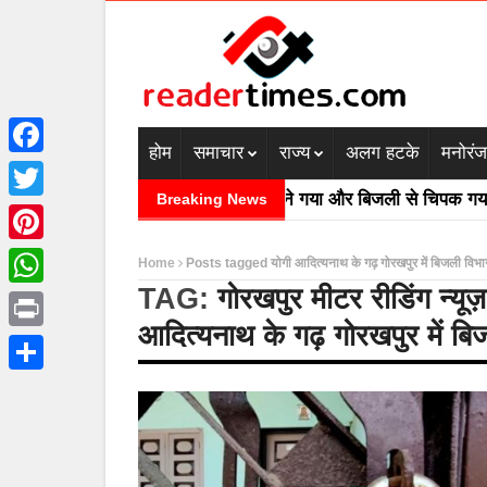
होम
समाचार
राज्य
अलग हटके
मनोरं
Facebook
»
»
ें घुसा मलबा
क्रिकेट की बाल उठाने गया और बिजली से चिपक गया
Breaking News
Twitter
Pinterest
Home
Posts tagged योगी आदित्यनाथ के गढ़ गोरखपुर में बिजली विभा
TAG:
गोरखपुर मीटर रीडिंग न्यूज़
WhatsApp
आदित्यनाथ के गढ़ गोरखपुर में बि
Print
Share