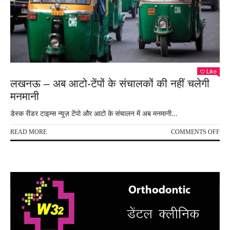
Like
लखनऊ – अब आटो-टेंपों के संचालकों की नहीं चलेगी
मनमानी
डेस्क रीडर टाइम्स न्यूज़ टेंपो और आटो के संचालन में अब मनमानी...
ON
READ MORE
COMMENTS OFF
लख
–
अब
आटो
टेंपों
के
संचा
की
नहीं
चलेग