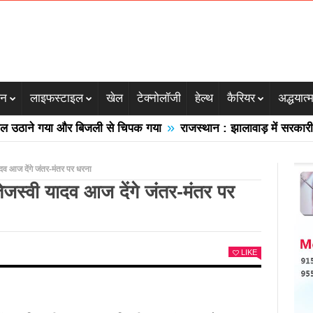
जन
लाइफस्टाइल
खेल
टेक्नोलॉजी
हेल्थ
कैरियर
अद्धयात्
»
ाने गया और बिजली से चिपक गया
राजस्थान : झालावाड़ में सरकारी स्कूल
ादव आज देंगे जंतर-मंतर पर धरना
तेजस्वी यादव आज देंगे जंतर-मंतर पर
LIKE