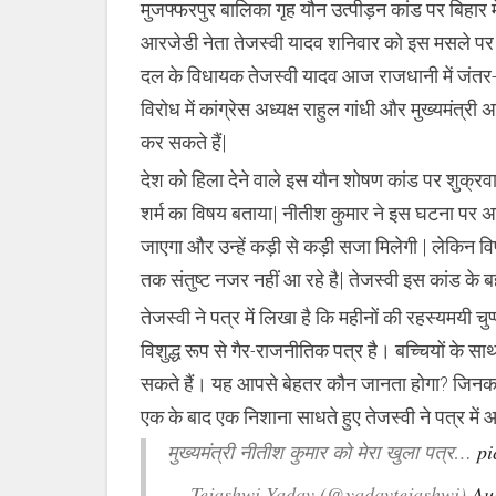
मुजफ्फरपुर बालिका गृह यौन उत्पीड़न कांड पर बिहार 
तेजस्वी
यादव
आरजेडी नेता तेजस्वी यादव शनिवार को इस मसले पर दिल
आज
देंगे
दल के विधायक तेजस्वी यादव आज राजधानी में जंतर-
जंतर-
मंतर
विरोध में कांग्रेस अध्यक्ष राहुल गांधी और मुख्यमंत्र
पर
धरना
कर सकते हैं|
देश को हिला देने वाले इस यौन शोषण कांड पर शुक्रवार
शर्म का विषय बताया| नीतीश कुमार ने इस घटना पर अफसो
जाएगा और उन्हें कड़ी से कड़ी सजा मिलेगी | लेकिन व
तक संतुष्ट नजर नहीं आ रहे है| तेजस्वी इस कांड के 
तेजस्वी ने पत्र में लिखा है कि महीनों की रहस्यमयी च
विशुद्ध रूप से गैर-राजनीतिक पत्र है। बच्चियों के सा
सकते हैं। यह आपसे बेहतर कौन जानता होगा? जिनका 
एक के बाद एक निशाना साधते हुए तेजस्वी ने पत्र में आ
मुख्यमंत्री नीतीश कुमार को मेरा खुला पत्र…
pi
— Tejashwi Yadav (@yadavtejashwi)
Au