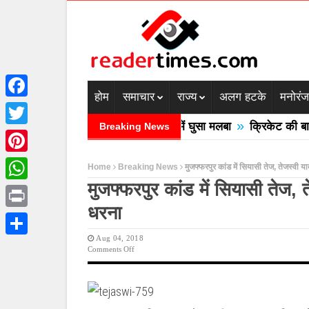
होम
समाचार
राज्य
अलग हटके
मनोरं
Facebook
»
 में बादल फटने से तीन की मौत घरों में घुसा मलबा
क्रिकेट की बाल उठ
Breaking News
Twitter
Pinterest
Home
Breaking News
मुजफ्फरपुर कांड में सियासी तेज, तेजस्वी य
मुजफ्फरपुर कांड में सियासी तेज, 
WhatsApp
धरना
Print
Aug 04, 2018
Share
On
Comments Off
मुजफ्फरपुर
कांड
में
सियासी
तेज,