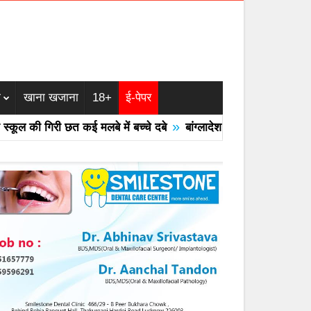
म
खाना खजाना
18+
ई-पेपर
»
 की गिरी छत कई मलबे में बच्चे दबे
बांग्लादेश का एयरफोर्स का F -7 ट्रेन