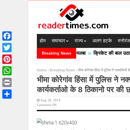
होम
समाचार
राज्य
अलग हटके
मनोरं
Facebook
»
ल फटने से तीन की मौत घरों में घुसा मलबा
क्रिकेट की बाल उठाने गया 
Breaking News
Twitter
Pinterest
Home
Breaking News
भीमा कोरेगांव हिंसा में पुलिस ने नक्सलियों
भीमा कोरेगांव हिंसा में पुलिस ने 
WhatsApp
कार्यकर्ताओ के 8 ठिकानो पर की छा
Print
Aug 28, 2018
Share
On
Comments Off
भीमा
कोरेगांव
हिंसा
में
पुलिस