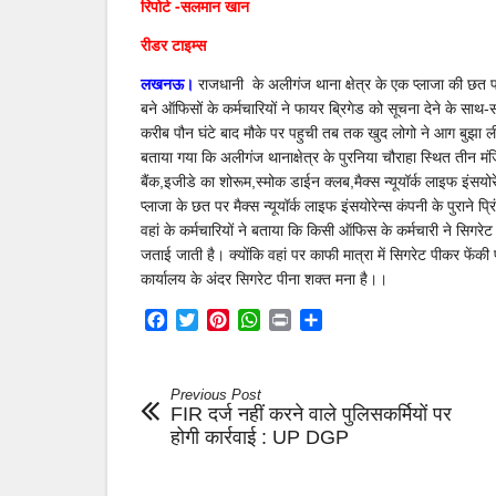
रिपोर्ट -सलमान खान
स्क्रैप
में
रीडर टाइम्स
लगी
भीषण
आग,
लखनऊ।
राजधानी के अलीगंज थाना क्षेत्र के एक प्लाजा की छत 
फायर
बने ऑफिसों के कर्मचारियों ने फायर ब्रिगेड को सूचना देने के साथ
बिग्रेड
करीब पौन घंटे बाद मौके पर पहुची तब तक खुद लोगो ने आग बुझा 
की
गाड़ियां
बताया गया कि अलीगंज थानाक्षेत्र के पुरनिया चौराहा स्थित तीन मंज
आने
बैंक,इजीडे का शोरूम,स्मोक डाईन क्लब,मैक्स न्यूयॉर्क लाइफ इंस
से
प्लाजा के छत पर मैक्स न्यूयॉर्क लाइफ इंसयोरेन्स कंपनी के पुराने प्र
पूर्व
खुद
वहां के कर्मचारियों ने बताया कि किसी ऑफिस के कर्मचारी ने सिगर
पाया
जताई जाती है। क्योंकि वहां पर काफी मात्रा में सिगरेट पीकर फेंकी 
आग
पर
कार्यालय के अंदर सिगरेट पीना शक्त मना है।।
काबू
Facebook
Twitter
Pinterest
WhatsApp
Print
Share
Previous Post
FIR दर्ज नहीं करने वाले पुलिसकर्मियों पर
होगी कार्रवाई : UP DGP