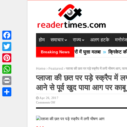
होम
समाचार
राज्य
अलग हटके
मनोरं
Facebook
»
रदेश में बादल फटने से तीन की मौत घरों में घुसा मलबा
क्रिकेट की बाल
Breaking News
Twitter
Pinterest
Home
Featured
प्लाजा की छत पर पड़े स्क्रैप में लगी भीषण आग, फायर
प्लाजा की छत पर पड़े स्क्रैप में
WhatsApp
आने से पूर्व खुद पाया आग पर काबू
Print
Apr 26, 2017
Share
On
Comments Off
प्लाजा
की
छत
पर
पड़े