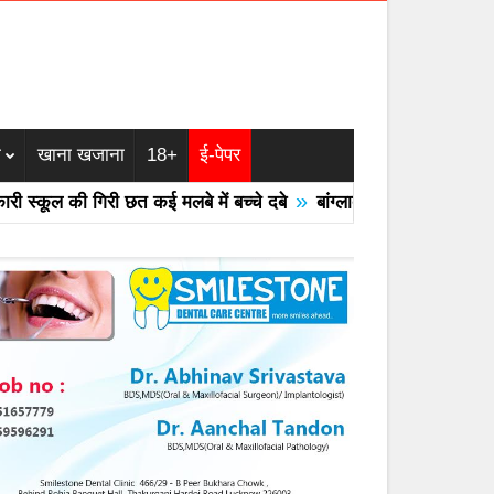
म
खाना खजाना
18+
ई-पेपर
»
कूल की गिरी छत कई मलबे में बच्चे दबे
बांग्लादेश का एयरफोर्स का F -7 ट