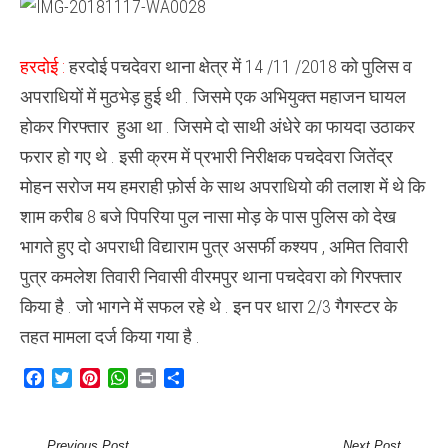
25
–
25
हजार
हरदोई :
हरदोई पचदेवरा थाना क्षेत्र में 14 /11 /2018 को पुलिस व
के
दो
अपराधियों में मुठभेड़ हुई थी . जिसमे एक अभियुक्त महाजन घायल
इनामिया
बदमाश
होकर गिरफ्तार हुआ था . जिसमे दो साथी अंधेरे का फायदा उठाकर
गिरफ्तार
फरार हो गए थे . इसी क्रम में प्रभारी निरीक्षक पचदेवरा जितेंद्र
मोहन सरोज मय हमराही फ़ोर्स के साथ अपराधियो की तलाश में थे कि
शाम करीब 8 बजे पिपरिया पुल नासा मोड़ के पास पुलिस को देख
भागते हुए दो अपराधी विद्याराम पुत्र असर्फी कश्यप , अमित तिवारी
पुत्र कमलेश तिवारी निवासी वीरमपुर थाना पचदेवरा को गिरफ्तार
किया है . जो भागने में सफल रहे थे . इन पर धारा 2/3 गैगस्टर के
तहत मामला दर्ज किया गया है .
Facebook
Twitter
Pinterest
WhatsApp
Print
Share
Previous Post
Next Post