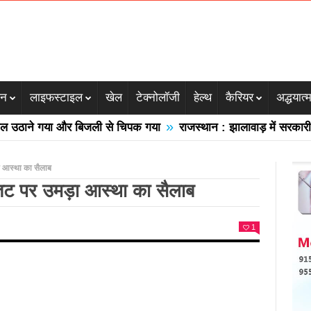
जन
लाइफस्टाइल
खेल
टेक्नोलॉजी
हेल्थ
कैरियर
अद्धयात्
»
ाने गया और बिजली से चिपक गया
राजस्थान : झालावाड़ में सरकारी स्कूल
ड़ा आस्था का सैलाब
गा तट पर उमड़ा आस्था का सैलाब
1