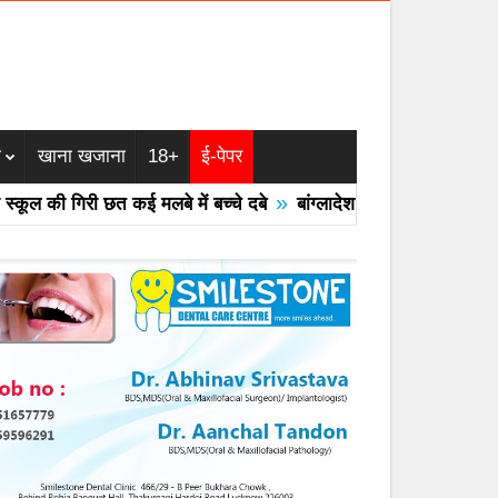
म
खाना खजाना
18+
ई-पेपर
»
 की गिरी छत कई मलबे में बच्चे दबे
बांग्लादेश का एयरफोर्स का F -7 ट्रे