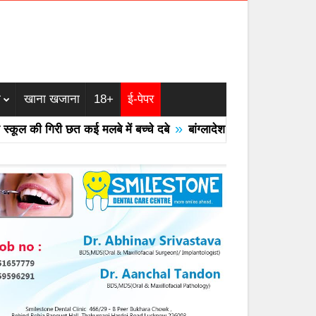
म
खाना खजाना
18+
ई-पेपर
»
 की गिरी छत कई मलबे में बच्चे दबे
बांग्लादेश का एयरफोर्स का F -7 ट्रे