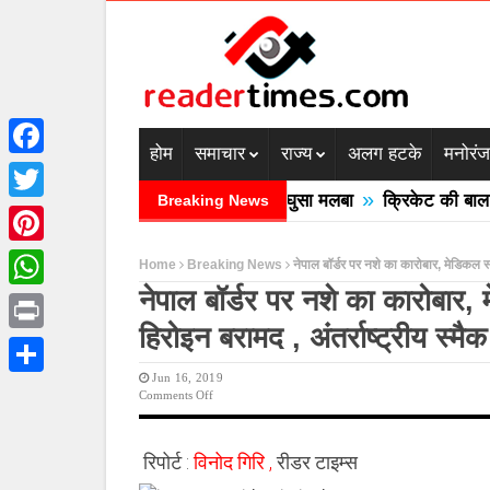
होम
समाचार
राज्य
अलग हटके
मनोरं
Facebook
»
में बादल फटने से तीन की मौत घरों में घुसा मलबा
क्रिकेट की बाल उठान
Breaking News
Twitter
Pinterest
Home
Breaking News
नेपाल बॉर्डर पर नशे का कारोबार, मेडिकल स्
नेपाल बॉर्डर पर नशे का कारोबार,
WhatsApp
हिरोइन बरामद , अंतर्राष्ट्रीय स्मै
Print
Jun 16, 2019
Share
On
Comments Off
नेपाल
बॉर्डर
पर
रिपोर्ट :
विनोद गिरि ,
रीडर टाइम्स
नशे
का