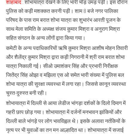
शाहाबाद :
शोभायात्रा देखने के लिए भारी भीड़ उमड़ पड़ी। इस दौरान
शोभा
यात्रा
पुलिस को कड़ी मशक्कत करनी पड़ी। शाम 8 बजे नगर पालिका
नगर
के
परिषद के पास राम बरात शोभा यात्रा का शुभारंभ आरती पूजन के
विभिन्न
मार्गो
साथ मेला समिति के अध्यक्ष संजय कुमार मिश्रा व अनुराग मिश्रा
से
निकाली
सहित संगठन के अन्य लोंगों द्वारा किया गया।
गई
कमेटी के अन्य पदाधिकारियों ऋषि कुमार मिश्रा आशीष मोहन तिवारी
और शैलेंद्र कुमार मिश्रा द्वारा कड़ी निगरानी में श्री राम बरात शोभा
यात्रा निकाली गई। सीओ उमाशंकर सिंह और प्रभारी निरीक्षक
जितेंद्र सिंह ओझा व मझिला एस ओ समेत भारी संख्या में पुलिस बल
शोभा यात्रा की सुरक्षा व्यवस्था में लगा रहा। जिससे कानून व्यवस्था
चुस्त-दुरुस्त बनी रही।
शोभायात्रा में दिल्ली से आया लेडीज भांगड़ा दर्शकों के दिलो दिमाग में
गहरी छाप छोड़ गया। शोभायात्रा में दर्जनों मनभावन झांकियों और
दिल्ली बाले भांगड़े पर लोग भावविह्वल थे। इसके अलावा नर्तकियों के
नृत्य पर भी युवाओं का तन मन आल्हादित था। शोभायात्रा में सजाई