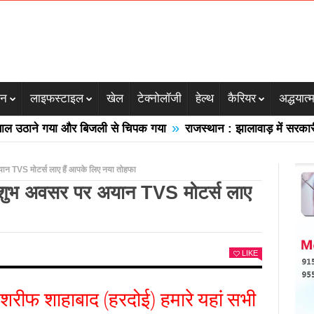
जन
लाइफस्टाइल
खेल
टेक्नोलॉजी
हेल्थ
कैरियर
अद्धयात्
»
ठाने गया और बिजली से चिपक गया
राजस्थान : झालावाड़ में सरकारी स्क
यान TVS मोटर्स लाए हैं आपके लिए नया तोहफा
े शुभ अवसर पर अयान TVS मोटर्स लाए
LIKE
 शरीफ शाहाबाद (हरदोई) हमारे यहां सभी