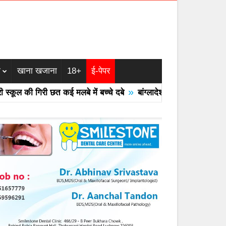
म
खाना खजाना
18+
ई-पेपर
»
ूल की गिरी छत कई मलबे में बच्चे दबे
बांग्लादेश का एयरफोर्स का F -7 ट्