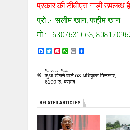
के
प्रकार की टीवीएस गाड़ी उपलब्ध है 
शुभ
अवसर
पर
प्रो :- सलीम खान, फहीम खान
अयान
TVS
मोटर्स
मो :- 6307631063, 8081709
लाए
हैं
आपके
लिए
Facebook
Twitter
Pinterest
WhatsApp
Print
Share
नया
तोहफा
Previous Post
जुआ खेलने वाले 08 अभियुक्त गिरफ्तार,
6190 रु. बरामद
RELATED ARTICLES