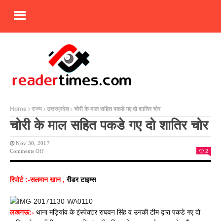
Home
राज्य
उत्तरप्रदेश
चोरी के माल सहित पकडे गए दो शातिर चोर
चोरी के माल सहित पकडे गए दो शातिर चोर
Nov 30, 2017
On
Comments Off
2
चोरी
के
माल
रिपोर्ट :-सलमान खान ,
रीडर टाइम्स
सहित
पकडे
गए
दो
लखनऊ:-
थाना मड़ियांव के इंस्पेक्टर राघवन सिंह व उनकी टीम द्वारा पकडे गए दो
शातिर