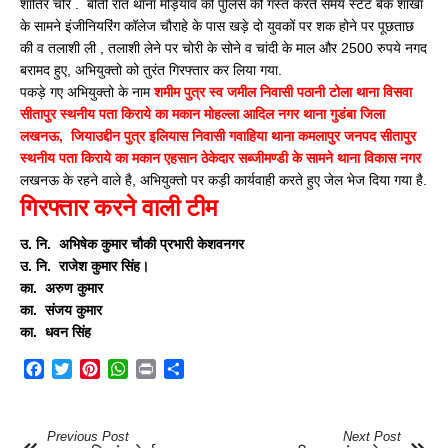
चोर
शातिर चोर . बीती रात थाना मड़ियांव की पुलिस को गस्त करते समय स्टेट बैंक शाखा
के सामने इंजीनियरिंग कॉलेज चौराहे के पास खड़े दो युवकों पर शक होने पर पूछताछ
की व तलाशी ली , तलाशी लेने पर चोरी के सोने व चांदी के माल और 2500 रुपये नगद
बरामद हुए, अभियुक्तो को तुरंत गिरफ्तार कर लिया गया.
पकड़े गए अभियुक्तो के नाम
शमीम पुत्र स्व जमील निवासी पठानी टोला थाना विसवा
सीतापुर स्थनीय पता किराये का मकान मोहल्ला आदिल नगर थाना गुडंबा जिला
लखनऊ, जियाउद्दीन पुत्र इलियास निवासी गवाहिया थाना कमलापुर जनपद सीतापुर
स्थनीय पता किराये का मकान एहसान ठेकेदार सब्जीमण्डी के सामने थाना विकास नगर
लखनऊ के रहने वाले है, अभियुक्तो पर कड़ी कार्यवाही करते हुए जेल भेज दिया गया है.
गिरफ्तार करने वाली टीम
उ. नि. अभिषेक कुमार चौकी प्रभारी केशवनगर
उ. नि. राजेश कुमार सिंह।
का. अरुण कुमार
का. संजय कुमार
का. धवन सिंह
Facebook
Twitter
Pinterest
WhatsApp
Print
Share
Previous Post
Next Post