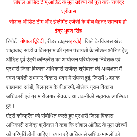
सोशल ऑडिट टीम,ऑडिट के मूल उद्देश्यों को पूरा करें- राजेंद्र
बिलग्राम
की
श्रीवास
ग्राम
पंचायतों
सोशल ऑडिट टीम और इंप्लीमेंट एजेंसी के बीच बेहतर समन्वय हो-
के
लिए
इंद्र भूषण सिंह
सोशल
ऑडिट
रिपोर्ट :
गोपाल द्विवेदी
, रीडर टाइम्स
हरदोई :
जिले के विकास खंड
के
लिए
शाहाबाद, सांडी व बिलग्राम की ग्राम पंचायतों के सोशल ऑडिट हेतु
हुआ
एन्ट्री
ऑडिट पूर्व एंट्री कॉन्फ्रेंस का आयोजन परियोजना निदेशक एवं
कॉन्फ्रेंस
का
प्रभारी जिला विकास अधिकारी राजेंद्र श्रीवास की अध्यक्षता में
आयोजन
स्वर्ण जयंती सभागार विकास भवन में संपन्न हुई, जिसमें 3 ब्लाक
शाहाबाद, सांडी, बिलग्राम के बीआरपी, बीसेक, ग्राम विकास
अधिकारी एवं ग्राम रोजगार सेवक तथा तकनीकी सहायक उपस्थित
हुए।
एंट्री कॉन्फ्रेंस को संबोधित करते हुए प्रभारी जिला विकास
अधिकारी राजेंद्र श्रीवास ने कहा कि सोशल ऑडिट के मूल उद्देश्यों
की परिपूर्ति होनी चाहिए। ध्यान रहे अधिक से अधिक मामलों को