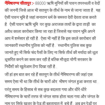
खुलेआम
नैमिषारण्य सीतापुर :-
88000 ऋषि मुनियों की पावन तपस्थली व वेदों
बेची
जा
की जननी जिसे आज भी सतयुग के तीर्थ के नाम से जाना जाता है . यह
रही
है
ऐसी पावन भूमि है जहां सनातन धर्म के समस्त देवी देवता वास करते
ताड़ी
है. ऐसी पावन ऋषि भूमि पर कुछ अराजक तत्वों के द्वारा ताड़ी का
अवैध काला कारोबार किया जा रहा है जिससे यह पावन भूमि अपने
आप में शर्मसार हो रही है . ऐसा भी नहीं है कि इस काले कारोबार की
जानकारी स्थानीय पुलिस को नहीं है . स्थानीय पुलिस सब कुछ
जानते हुए भी सिर्फ चंद पैसों के लिए ना सिर्फ तीर्थ की मर्यादा को धूल
धूसरित करने का काम कर रही है बल्कि मौजूदा योगी सरकार के
निर्देशों को खुलेआम ठेंगा दिखा रही है .
जी हां हम बात कर रहे हैं सतयुग के तीर्थ नैमिषारण्य की जहां एक
समय ऐसा भी था कि तीर्थ के चारों ओर भीषण जंगल हुआ करता था .
परंतु समय के हिसाब से सब कुछ बदलता गया और धीरे-धीरे
नैमिषारण्य के चारों तरफ से जंगल साफ होता चला गया और जंगल के
नाम पर सिर्फ खजूर के पेड़ ही बहुतायात में बचे हैं . अब इन पेड़ों पर