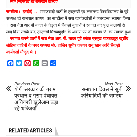
सपा एमएलसी डॉ राजपाल कश्यप
सण्डीला
में
हुआ
सण्डीला / हरदोई :-
समाजवादी पार्टी के एमएलसी एवं लखनऊ विश्वविद्यालय के पूर्व
स्वागत
अध्यक्ष डॉ राजपाल कश्यप का सण्डीला में सपा कार्यकर्ताओं ने जबरदस्त स्वागत किया
। सपा नेता आर पी यादव के नेतृत्व में सैकड़ों युवाओं ने स्वागत कर फूल मालाओं से
लाद दिया उसके बाद एमएलसी मिसबाहुद्दीन के आवास पर डॉ कश्यप जी का स्वागत हुआ
।
स्वागत करने वालों में सपा नेता आर. पी. यादव पूर्व ब्लॉक प्रमुख राजबहादुर खुर्शीद
लोहिया वाहिनी के नगर अध्यक्ष मो0 तालिब सुधीर कश्यप रानू खान आदि सैकड़ो
कार्यकर्ता मौजूद थे ।
Facebook
Twitter
Pinterest
WhatsApp
Print
Share
Previous Post
Next Post
योगी सरकार की ग्राम
समाधान दिवस में सुनी
प्रधान व ग्राम पंचायत
फरियादियों की समस्या
अधिकारी खुलेआम उड़ा
रहे धज्जियाँ
RELATED ARTICLES