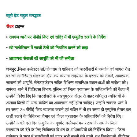
डॉ.जोगाराम
ने
रामगंज
ब्यूरो हैड राहुल भारद्धाज
एवं
खो
रीडर
टाइम्स
नागोरियान
का
•
रामगंज थाने पर पीपीई किट एवं रात्रि में भी एम्बुलेंस रखने के निर्देश
दौरा
कर
•
खो नागोरियान में सब्जी ठेलों को नियमित करने को कहा
आवश्यक
व्यवस्थाओं
की
•
आवश्यक सेवाओं की आपूर्ति की भी की समीक्षा
समीक्षा,
जयपुर ,
जिला कलेक्टर डॉ.जोगाराम ने शनिवार को चारदीवारी में रामगंज एवं आगरा रोड
पर खो नागोरियान क्षेत्र का दौरा कर कोराना संक्रमण के प्रसार को रोकने, आवश्यक
सामानों की आपूर्ति, सेनेटाइजेशन सहित विभिन्न सम्बन्धित व्यवस्थाओं की समीक्षा की।
रामंगज थाने में चिकित्सा विभाग, पुलिस एवं जिला प्रशासन के अधिकारियो की बैठक में
उन्होंने निर्देश दिए कि चारदीवारी के कफ्र्यूग्रस्त क्षेत्र से बाहर अधिकृत व्यक्तियों के
अलावा किसी भी अन्य व्यक्ति का आवागमन नहीं होना चाहिए। उन्होंने रामगंज थाने में
हर समय 25 पीपीई किट उपलब्ध कराने एवं रात्रि में भी हर समय दो एम्बुलेंस तैयार कर
खड़ी रखने के चिकित्सा विभाग एवं जिला प्रशासन के अधिकारियों को निर्देश दिए।
उन्होंने अगले दस दिन एम्बुलेंस का मूवमेंट कलैण्डर मय स्टाफ के नाम के जिला
प्रशासन को देने के लिए चिकित्सा विभाग के अधिकारियों को निर्देशित किया। जिला
कलेक्टर ने शहर में चारदीवारी एवं बाहर सभी सब्जी ठेले वालों, दूध विक्रेताओं, पीडीएस