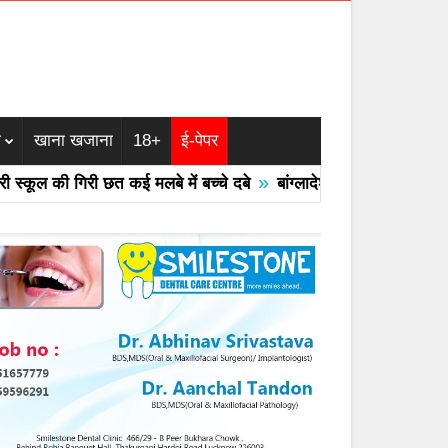
म
खाना खजाना
18+
ई-पेपर
»
ूल की गिरी छत कई मलबे में बच्चे दबे
बांग्लादेश का एयरफोर्स का F -7 ट्