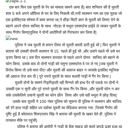
पर
एक बार फिर एक युवती के रेप का मामला सामने आया है} बात शनिवार की है युवती
युवती
के
शाम 5 बजे अपने ऑफिस से घर के लिए निकली थी,तभी सलमान नाम का एक युवक जो
साथ
एक इलेक्ट्रिक शोरूम में काम करता था,ने हौंडा सिटी कार से युवती को लिफ्ट देने के
चलती
गाड़ी
बहाने अपने दोस्त साजिद के साथ नोएडा से मथुरा एक्सप्रेस हाईवे ले जाकर युवती के
में
साथ गैंगरेप किया|पुलिस ने दोनों आरोपियों को गिरफतर कर लिया है|
गैंगरेप,सपा
नेता
के
पुलिस ने जब युवती से बयान लिया तो युवती काफी डारी हुई थी | फिर युवती ने
पुत्र
बताया की उसकी दोस्ती सलमान से 15 पहले ही हुई थी ,और उसने पहले भी उसे घर
आरोपी
ड्राप किया था | उस दिन सलमान वारदात से पहले अपने दोस्त साजिद को बहाने से
गिरफ्तार
फोन किया, उसके बाद वो दोनों गाड़ी को यमुना एक्सप्रेस वे पर ले गए }जब युवती ने
विरोध किया तो उसे मारा पीटा और युवती की आवाज बाहर न जासके इसलिए म्यूजिक
की आवाज तेज कर दी | पूरे रास्ते युवती के साथ चलती गाड़ी में गैंग रेप किया |
युवती दोनों के सामने गिड़गिड़ाती रही मिन्नते की हाथ पैर भी पकडे पर दोनों ने
उसकी एक न सुनी और पूरे रास्ते युवती के साथ गैंग रेप किया ,और युवती फोन न कर
सके उसकेलिये उन्हनो युवती का फोन छीन लिया और उसे वही मथुरा में छोड़ दिया|
उसके बाद युवती ने 100 नंबर पुलिस को सूचना दी पुलिस ने सलमान और साजिद
को रंगे हाथ गाड़ी सहित धर दबोचा युवती का मेडिकल कराया गया ,जिसमे गैंगरेप की
पुष्टि हुई है कोतवाल शिवप्रताप सिंह ने बताया की युवती के खबर देते ही ,पुलिस ने
तत्काल मौके पर पहुंची|
पुलिस ने बताया की आरोपी ने गाड़ी के बैक साइड को काले कपडे ढका हुआ था