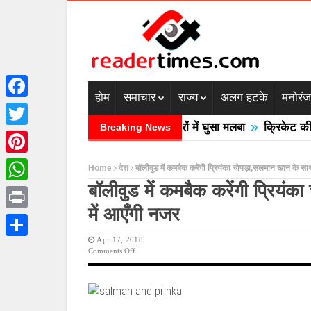
होम
समाचार
राज्य
अलग हटके
मनोरं
Facebook
»
्रदेश में बादल फटने से तीन की मौत घरों में घुसा मलबा
क्रिकेट की बा
Breaking News
Twitter
Pinterest
Home
देश
बॉलीवुड में कमबैक करेंगी प्रियंका चोपड़ा,सलमान खान के सा
बॉलीवुड में कमबैक करेंगी प्रिय
WhatsApp
में आएँगी नजर
Print
Apr 17, 2018
Share
On
Comments Off
बॉलीवुड
में
कमबैक
करेंगी
प्रियंका