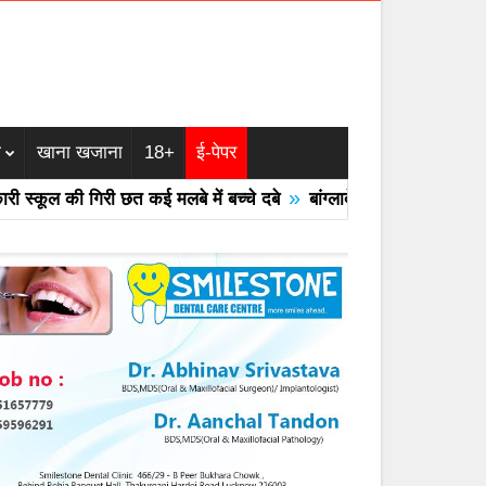
म
खाना खजाना
18+
ई-पेपर
»
्कूल की गिरी छत कई मलबे में बच्चे दबे
बांग्लादेश का एयरफोर्स का F -7 