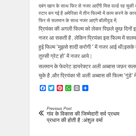
चोपड़ा,सलमान
दबंग खान के साथ फिर से नजर आएँगी मिस वर्ल्ड रह चुकी 
खान
स्टार बन गई है अमेरिका में तीन फिल्मो में काम करने के 
के
साथ
फिर से सलमान के साथ नजर आएंगे बॉलीवुड में,
इस
फिल्म
प्रियंका की अगली फिल्म को लेकर पिछले कुछ दिनों
में
नजर आ सकती है , लेकिन प्रियंका इस फिल्म में सल
आएँगी
नजर
हुई फिल्म ”मुझसे शादी करोगी ” में नजर आई थी|इसक
तुस्सी ग्रेट हो” में नजर आये |
सलमान के फेवरेट डायरेक्टर अली अब्बास जफ़र सलमान 
चुके है ,और प्रियंका भी अली अब्बास की फिल्म ”गुंडे” म
Facebook
Twitter
Pinterest
WhatsApp
Print
Share
Previous Post
गांव के विकास की जिम्मेदारी सर्व प्रथम
प्रधान की होती है :अंशुल वर्मा