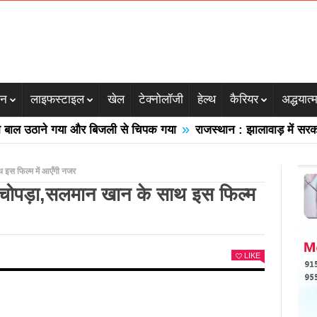
जन
लाइफस्टाइल
खेल
टेक्नोलॉजी
हेल्थ
कैरियर
अद्धयात्
»
ल उठाने गया और बिजली से चिपक गया
राजस्थान : झालावाड़ में सरकारी स
थ इस फिल्म में आएँगी नजर
ंका चोपड़ा,सलमान खान के साथ इस फिल्म
LIKE