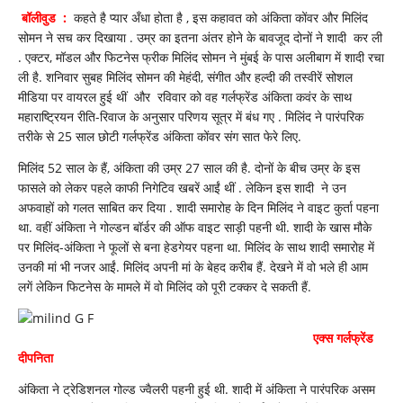
दुल्हनियां
बॉलीवुड :
कहते है प्यार अँधा होता है , इस कहावत को अंकिता कोंवर और मिलिंद
,
अब
सोमन ने सच कर दिखाया . उम्र का इतना अंतर होने के बावजूद दोनों ने शादी कर ली
आगे
. एक्टर, मॉडल और फिटनेस फ्रीक मिलिंद सोमन ने मुंबई के पास अलीबाग में शादी रचा
क्या
ली है. शनिवार सुबह मिलिंद सोमन की मेहंदी, संगीत और हल्दी की तस्वीरें सोशल
?
मीडिया पर वायरल हुई थीं और रविवार को वह गर्लफ्रेंड अंकिता कवंर के साथ
महाराष्ट्रियन रीति-रिवाज के अनुसार परिणय सूत्र में बंध गए . मिल‍िंद ने पारंपर‍िक
तरीके से 25 साल छोटी गर्लफ्रेंड अंकिता कोंवर संग सात फेरे लिए.
मिल‍िंद 52 साल के हैं, अंकिता की उम्र 27 साल की है. दोनों के बीच उम्र के इस
फासले को लेकर पहले काफी निगेटिव खबरें आईं थीं . लेकिन इस शादी ने उन
अफवाहों को गलत साबित कर दिया . शादी समारोह के दिन मिलिंद ने वाइट कुर्ता पहना
था. वहीं अंकिता ने गोल्डन बॉर्डर की ऑफ वाइट साड़ी पहनी थी. शादी के खास मौके
पर मिलिंद-अंकिता ने फूलों से बना हेडगेयर पहना था. मि‍ल‍िंद के साथ शादी समारोह में
उनकी मां भी नजर आईं. मिल‍िंद अपनी मां के बेहद करीब हैं. देखने में वो भले ही आम
लगें लेकिन फिटनेस के मामले में वो मिल‍िंद को पूरी टक्कर दे सकती हैं.
एक्स गर्लफ्रेंड
दी‍पन‍िता
अं‍किता ने ट्रेडिशनल गोल्ड ज्वैलरी पहनी हुई थी. शादी में अंकिता ने पारंप‍र‍िक असम