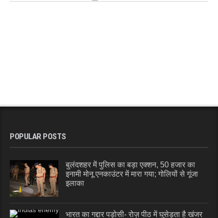
POPULAR POSTS
बुलंदशहर में पुलिस का बड़ा एक्शन, 50 हजार का
इनामी मोनू एनकाउंटर में मारा गया; गोलियों से गूंजा
इलाका
भारत का गद्दार पड़ोसी- रोज़ पीठ में घुसेड़ता है खंजर