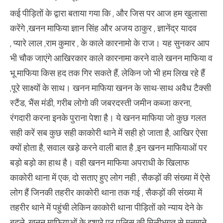
को
कैसे
कई पीड़ितों के द्वारा बताया गया कि , और जिस पर आज हम खुलासा
;
बनाते
करेंगे ,खनन माफिया ज्ञान सिंह और अजय ठाकुर , ज्ञानेंद्र यादव
हैं
, प्यारे लाल ,राम कुमार , के काले कारनामो के राज। यह सुनकर आप
निशाना
,
भी चौक जाएंगे आखिरकार काले कारनामा करने वाले खनन माफिया व
भू.माफिया किस हद तक गिर सकते हैं, लेकिन जो भी हम लिख रहे हैं
,पूरे साक्ष्यों के साथ। खनन माफिया खनन के साथ-साथ अवैध टैक्सी
स्टैंड, भैंस मंडी, गरीब लोगो की जबरदस्ती जमीन कब्जा करना,
रंगदारी करना इनके पुराना पेशा है। ये खनन माफिया जो कुछ गलत
सही करें सब कुछ सही काकोरी थाने में सही हो जाता है, आखिर ऐसा
क्यों होता है, सवाल खड़े करने वाली बात है ,इन खनन माफियाओं पर
बड़ो बड़ो का हाथ है। वही खनन माफिया अपराधी के खिलाफ
काकोरी थाना में एक, दो सताए हुए लोग नही , सैकड़ों की संख्या में ऐसे
लोग हैं जिनकी तहरीर काकोरी थाना तक गई , सैकड़ों की संख्या में
तहरीर थाने में पहुंची लेकिन काकोरी थाना पीड़ितों को न्याय देने के
बदले, खनन माफियाओं के इशारे पर पुलिस की मिलीभगत से मनमाने