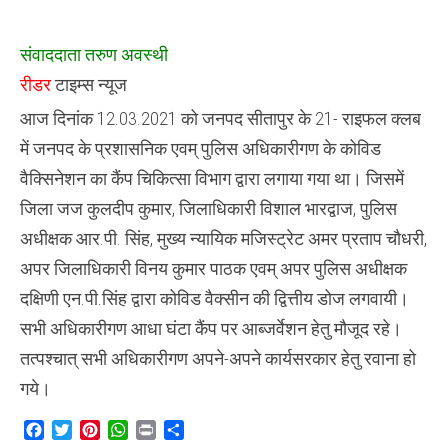
सहित
सभी
अधिकारियों
संवाददाता तरुण अवस्थी
व
कर्मचारियों
रीडर
टाइम्स न्यूज
ने
लगवाई
आज दिनांक 12.03.2021 को जनपद सीतापुर के 21- राइफल क्लब
;
कोरोना
में जनपद के प्रशासनिक एवम् पुलिस अधिकारीगण के कोविड
वैक्सीन
की
वैक्सिनेशन का कैंप चिकित्सा विभाग द्वारा लगाया गया था। जिसमें
दूसरी
डोज
जिला जज कुलदीप कुमार, जिलाधिकारी विशाल भारद्वाज, पुलिस
,
अधीक्षक आर.पी. सिंह, मुख्य न्यायिक मजिस्ट्रेट अमर प्रताप चौधरी,
अपर जिलाधिकारी विनय कुमार पाठक एवम् अपर पुलिस अधीक्षक
दक्षिणी एन.पी.सिंह द्वारा कोविड वैक्सीन की द्वित्तीय डोज लगवायी।
सभी अधिकारीगण आधा घंटा कैंप पर आब्जर्वेशन हेतु मौजूद रहे।
तत्पश्चात् सभी अधिकारीगण अपने-अपने कार्यसरकार हेतु रवाना हो
गये।
Facebook
Twitter
Pinterest
WhatsApp
Print
Share