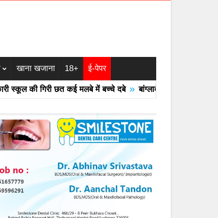
म
खाना खजाना
18+
ई-पेपर
»
कूल की गिरी छत कई मलबे में बच्चे दबे
बांग्लादेश का एयरफोर्स का F -7 ट