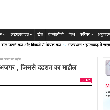
जन
लाइफस्टाइल
खेल
टेक्नोलॉजी
हेल्थ
कैरियर
अद्धयात्
»
 उठाने गया और बिजली से चिपक गया
राजस्थान : झालावाड़ में सरकारी स्
 जिससे दहशत का माहौल
िकला अजगर , जिससे दहशत का माहौल
LIKE