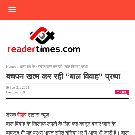
Home
अलग हट के
बचपन खत्म कर रही “बाल विवाह” प्रथा
बचपन खत्म कर रही “बाल विवाह” प्रथा
Sep 21, 2021
On
Comments Off
LIKE
बचपन
खत्म
कर
रही
डेस्क
रीडर
टाइम्स न्यूज़
“बाल
विवाह”
बाल विवाह के खिलाफ लड़ने के लिए कई कानून बनाए जाने के
प्रथा
बावजूद भी यह प्रथा भारत समेत दुनिया भर में आज भी जारी है। बाल