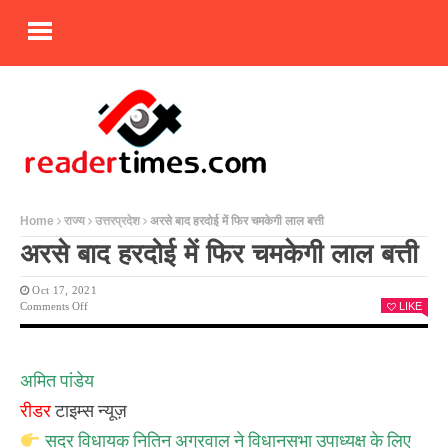
Home
राज्य
उत्तरप्रदेश
अरसे बाद हरदोई में फिर चमकेगी लाल बत्ती
अरसे बाद हरदोई में फिर चमकेगी लाल बत्ती
Oct 17, 2021
On
Comments Off
LIKE
अरसे
बाद
हरदोई
में
अमित पांडेय
फिर
चमकेगी
रीडर
टाइम्स न्यूज़
लाल
बत्ती
सदर विधायक नितिन अग्रवाल ने विधानसभा उपाध्यक्ष के लिए