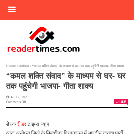
Home
अयोध्या
“कमल शक्ति संवाद” के माध्यम से घर- घर तक पहुंचेगी भाजपा- गीता शाक्य
“कमल शक्ति संवाद” के माध्यम से घर- घर
तक पहुंचेगी भाजपा- गीता शाक्य
Oct 17, 2021
On
Comments Off
LIKE
“कमल
शक्ति
संवाद”
के
डेस्क
रीडर
टाइम्स न्यूज़
माध्यम
से
आज अयोध्या जिले के मिल्कीपुर विधानसभा में भारतीय जनता पार्टी