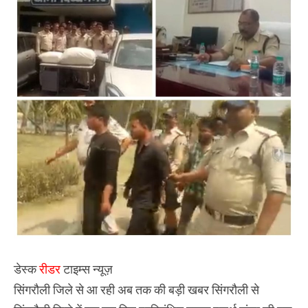
मादक
पदार्थ
गांजा
की
खेप
पकड़ी
गई
डेस्क
रीडर
टाइम्स न्यूज़
सिंगरौली जिले से आ रही अब तक की बड़ी खबर सिंगरौली से