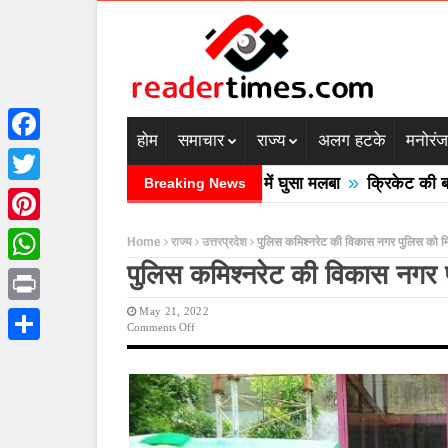
होम
समाचार
राज्य
अलग हटके
मनोरं
Facebook
»
 में बादल फटने से तीन की मौत घरों में घुसा मलबा
क्रिकेट की बाल उठा
Breaking News
Twitter
Pinterest
Home
राज्य
उत्तरप्रदेश
पुलिस कमिश्नरेट की विकास नगर पुलिस को 
पुलिस कमिश्नरेट की विकास नगर
WhatsApp
May 21, 2022
Print
On
Comments Off
पुलिस
Share
कमिश्नरेट
की
विकास
नगर
पुलिस
को