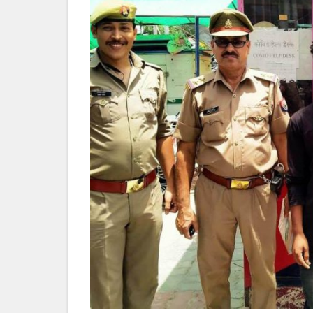
मिली
बड़ी
सफलता