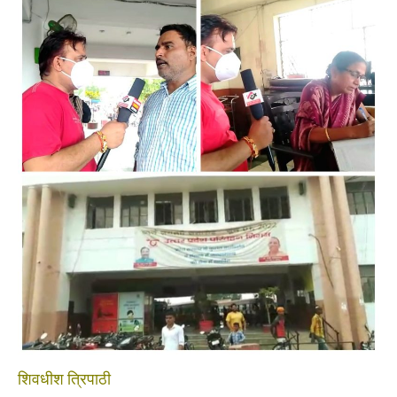
लेकर
की
जा
रही
है
“लापरवाही”
कई
देशों
में
भयानक
तरीके
से
बढ़ने
लगे
हैं
कोरोना
केस!
शिवधीश त्रिपाठी